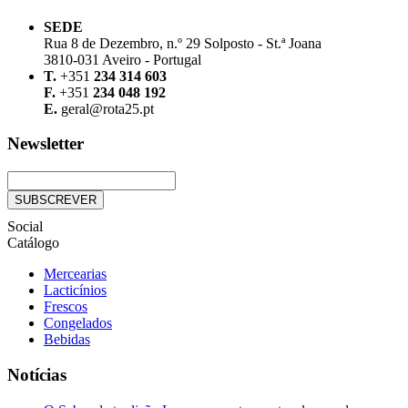
SEDE
Rua 8 de Dezembro, n.º 29 Solposto - St.ª Joana
3810-031 Aveiro - Portugal
T.
+351
234 314 603
F.
+351
234 048 192
E.
geral@rota25.pt
Newsletter
Social
Catálogo
Mercearias
Lacticínios
Frescos
Congelados
Bebidas
Notícias