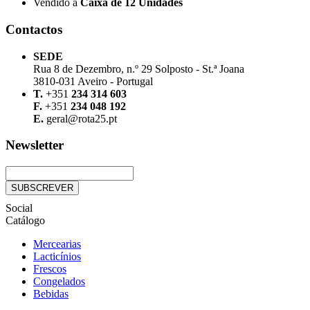
Vendido à
Caixa de 12 Unidades
Contactos
SEDE
Rua 8 de Dezembro, n.º 29 Solposto - St.ª Joana
3810-031 Aveiro - Portugal
T.
+351
234 314 603
F.
+351
234 048 192
E.
geral@rota25.pt
Newsletter
Social
Catálogo
Mercearias
Lacticínios
Frescos
Congelados
Bebidas